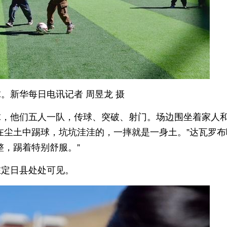
。新华每日电讯记者 周昱龙 摄
球，他们五人一队，传球、突破、射门。场边围坐着家人
在尘土中踢球，坑坑洼洼的，一摔就是一身土。”达瓦罗布
整，踢着特别舒服。”
在定日县处处可见。