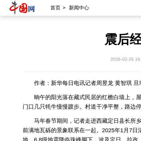
首页
>
新闻中心
震后
2026-02-26 16
作者：新华每日电讯记者周昱龙 黄智琪 旦
晌午的阳光落在藏式民居的红檐白墙上，
门口几只牦牛慢慢踱步。村道干净平整，路边
马年春节期间，记者走进西藏定日县长所
前满地瓦砾的景象联系在一起。2025年1月7
地，6.8级地震降临珠峰脚下，波及定日、拉