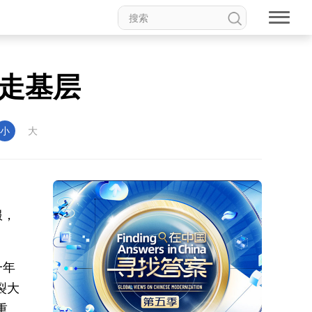
走基层
小
大
服，
一年
裂大
重。