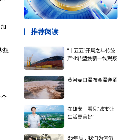
修加
少想
一个