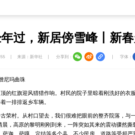
经年过，新居傍雪峰丨新春
:55
来源：新华社
分享到：
字体：
增尼玛曲珠
屋顶的红旗迎风猎猎作响。村民的院子里晾着刚洗好的衣
停着一排排返乡车辆。
乡古荣村。从村口望去，我们很难把眼前的整齐院落，与
日清晨，高原的黎明刚刚到来，一阵突如其来的震动骤然撕
孜、萨迦、萨嘎、定结等多个县，不少民房、道路等受损严