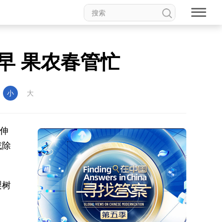
早 果农春管忙
：
小
大
干伸
或除
梨树