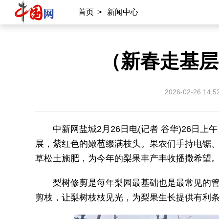
首页
>
新闻中心
（新春走基层
2026-02-26 14:5
中新网盐城2月26日电(记者 谷华)26
展，紫红色的嫩苞缀满枝头。果农们手持电锯
草松土施肥，为今年的梨果丰产丰收播撒希望
梨树修剪是每年梨园最基础也是最常见的
剪枝，让梨树枝枝见光，为梨果生长提供有利