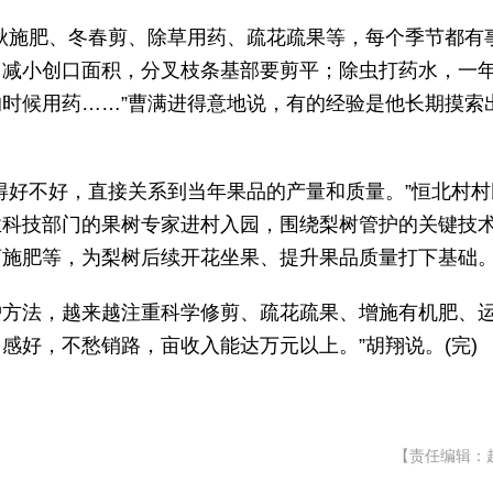
秋施肥、冬春剪、除草用药、疏花疏果等，每个季节都有
，减小创口面积，分叉枝条基部要剪平；除虫打药水，一
时候用药……”曹满进得意地说，有的经验是他长期摸索
得好不好，直接关系到当年果品的产量和质量。”恒北村村
业科技部门的果树专家进村入园，围绕梨树管护的关键技
药施肥等，为梨树后续开花坐果、提升果品质量打下基础
管护方法，越来越注重科学修剪、疏花疏果、增施有机肥、
感好，不愁销路，亩收入能达万元以上。”胡翔说。(完)
【责任编辑：