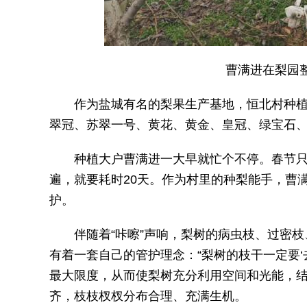
曹满进在梨园
作为盐城有名的梨果生产基地，恒北村种植梨
翠冠、苏翠一号、黄花、黄金、皇冠、绿宝石
种植大户曹满进一大早就忙个不停。春节
遍，就要耗时20天。作为村里的种梨能手，曹满
护。
伴随着“咔嚓”声响，梨树的病虫枝、过密
有着一套自己的管护理念：“梨树的枝干一定要
最大限度，从而使梨树充分利用空间和光能，结
齐，枝枝杈杈分布合理、充满生机。