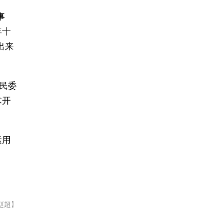
事
年十
出来
民委
术开
。
运用
赵超】