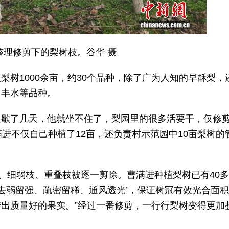
整理修剪下的梨树枝。谷华 摄
树1000余亩，约30个品种，除了广为人知的早酥梨，
、丰水等品种。
只歇了几天，他就坐不住了，梨园里的很多活要干，仅修
进不仅自己种植了12亩，还负责村示范园中10亩梨树的
枝、细弱枝、重叠枝被逐一剪除。曹满进种植梨树已有40
‘去弱留强、疏密留稀、通风透光’，保证树冠有效光合面
出质量好的果实。”经过一番修剪，一行行梨树变得更加