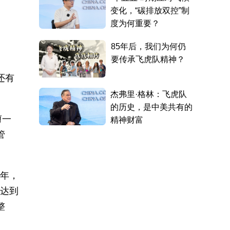
还有
剪一
管
多年，
积达到
整