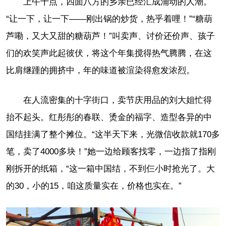
上午十点，四面八方的乡亲已经汇成涌动的人潮。
“让一下，让一下——刚出锅的炒货，热乎着哩！”“糖葫
芦嘞，又大又甜的糖葫芦！”叫卖声、讨价还价声、孩子
们的欢笑声此起彼伏，将这个年集搅得热气腾腾，在这
比肩继踵的拥挤中，年的味道被渲染得愈发浓烈。
在人流密集的十字街口，卖节庆用品的刘大姐忙得
抬不起头。红彤彤的春联、烫金的福字、造型各异的中
国结挂满了整个摊位。“这半天下来，光微信收款就170多
笔，卖了4000多块！”她一边给顾客找零，一边指了指刚
刚拆开的纸箱，“这一箱中国结，不到仨小时抢光了。大
的30，小的15，咱这质量实在，价格也实在。”