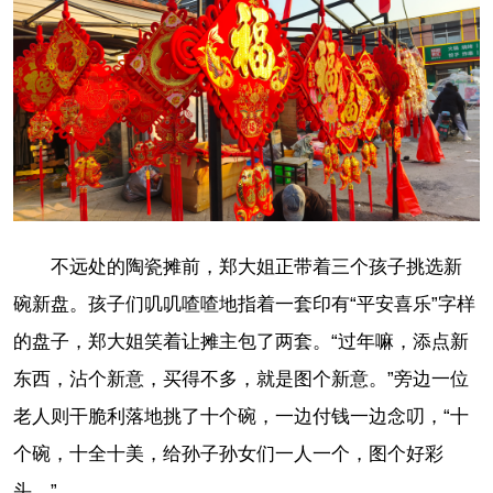
不远处的陶瓷摊前，郑大姐正带着三个孩子挑选新
碗新盘。孩子们叽叽喳喳地指着一套印有“平安喜乐”字样
的盘子，郑大姐笑着让摊主包了两套。“过年嘛，添点新
东西，沾个新意，买得不多，就是图个新意。”旁边一位
老人则干脆利落地挑了十个碗，一边付钱一边念叨，“十
个碗，十全十美，给孙子孙女们一人一个，图个好彩
头。”