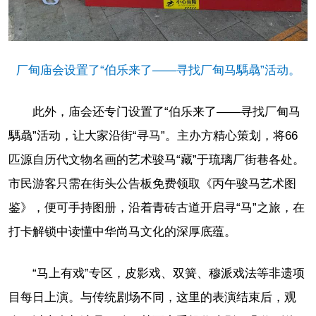
厂甸庙会设置了“伯乐来了——寻找厂甸马騳骉”活动。
此外，庙会还专门设置了“伯乐来了——寻找厂甸马
騳骉”活动，让大家沿街“寻马”。主办方精心策划，将66
匹源自历代文物名画的艺术骏马“藏”于琉璃厂街巷各处。
市民游客只需在街头公告板免费领取《丙午骏马艺术图
鉴》，便可手持图册，沿着青砖古道开启寻“马”之旅，在
打卡解锁中读懂中华尚马文化的深厚底蕴。
“马上有戏”专区，皮影戏、双簧、穆派戏法等非遗项
目每日上演。与传统剧场不同，这里的表演结束后，观