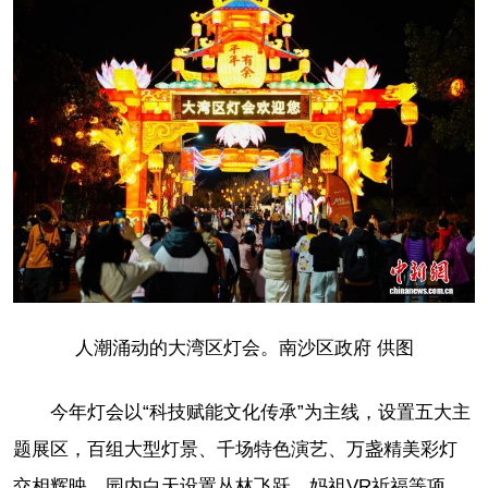
人潮涌动的大湾区灯会。南沙区政府 供图
今年灯会以“科技赋能文化传承”为主线，设置五大主
题展区，百组大型灯景、千场特色演艺、万盏精美彩灯
交相辉映。园内白天设置丛林飞跃、妈祖VR祈福等项