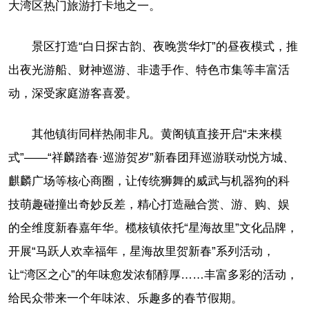
大湾区热门旅游打卡地之一。
景区打造“白日探古韵、夜晚赏华灯”的昼夜模式，推
出夜光游船、财神巡游、非遗手作、特色市集等丰富活
动，深受家庭游客喜爱。
其他镇街同样热闹非凡。黄阁镇直接开启“未来模
式”——“祥麟踏春·巡游贺岁”新春团拜巡游联动悦方城、
麒麟广场等核心商圈，让传统狮舞的威武与机器狗的科
技萌趣碰撞出奇妙反差，精心打造融合赏、游、购、娱
的全维度新春嘉年华。榄核镇依托“星海故里”文化品牌，
开展“马跃人欢幸福年，星海故里贺新春”系列活动，
让“湾区之心”的年味愈发浓郁醇厚……丰富多彩的活动，
给民众带来一个年味浓、乐趣多的春节假期。