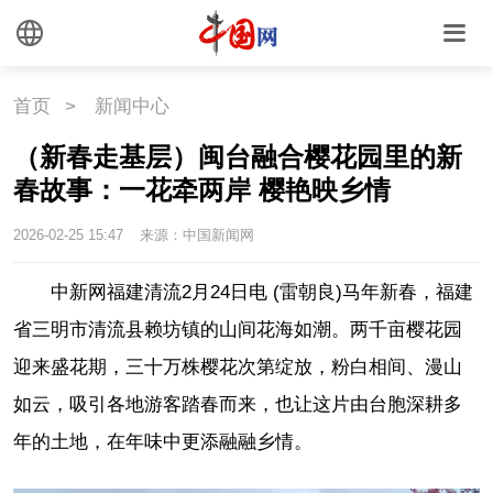
首页
>
新闻中心
（新春走基层）闽台融合樱花园里的新
春故事：一花牵两岸 樱艳映乡情
2026-02-25 15:47
来源：中国新闻网
中新网福建清流2月24日电 (雷朝良)马年新春，福建
省三明市清流县赖坊镇的山间花海如潮。两千亩樱花园
迎来盛花期，三十万株樱花次第绽放，粉白相间、漫山
如云，吸引各地游客踏春而来，也让这片由台胞深耕多
年的土地，在年味中更添融融乡情。