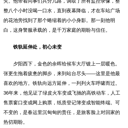
失。他带着同事们兵分几路，调取了所有监控录像，整
整八个小时没喝一口水，直到夜幕降临，才在车站广场
的花池旁找到了那个蜷缩着的小小身影。那一刻他明
白，这身警服承载的，是千万家庭的期盼与信任。
铁轨延伸处，初心未变
夕阳西下，金色的余晖给候车大厅镀上一层暖色。
张更生拖着疲惫的脚步，来到站台尽头——这里是他最
喜欢的地方。铁轨向远方延伸，一列列火车呼啸而过。
36年来，他见证了绿皮火车变成飞驰的高铁动车，人工
售票窗口变成网上购票，纸质登记簿变成智能终端。可
不变的，是春运里沉甸甸的责任，是旅客脸上对回家的
热切期盼。