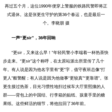
再过五个月，这位1990年便穿上警服的铁路民警即将正
式退休。这是张更生守护的第36个春运，也是最后一
个。李晓朋 摄
一声“更sir”，36年回响
“更sir，又来这么早！”年轻民警小李端着一杯热茶快
步走来。“更sir”这个称呼，在太原站派出所里传了几十
年。有人说是因为他名字里有“更”字，值守夜班总像“打
更人”般警醒；有人说是因为他做事“更较真”“更靠谱”。张
更生接过热茶，目光习惯性地扫过候车大厅里熙攘的人
群——背包上的中国结、行李箱的贴纸、孩童手里的糖
果纸。这些鲜活的细节，将他拉回了36年前。