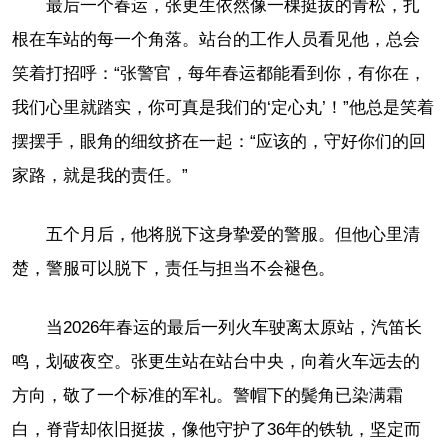
最后一个春运，张更生依然像一棵挺拔的青松，扎
根在车站的每一个角落。站台的工作人员看见他，总会
笑着打招呼：“张警官，每年春运都能看到你，有你在，
我们心里就踏实，你可真是我们的‘定心丸’！”他总是笑着
摆摆手，眼角的细纹挤在一起：“应该的，守好你们的回
家路，就是我的责任。”
五个月后，他将脱下这身挚爱的警服。但他心里清
楚，警服可以脱下，责任与担当不会褪色。
当2026年春运的最后一列火车驶离太原站，汽笛长
鸣，划破夜空。张更生站在站台中央，向着火车远去的
方向，敬了一个标准的军礼。警帽下的鬓角已染满霜
白，脊背却依旧挺拔，像他守护了36年的铁轨，坚定而