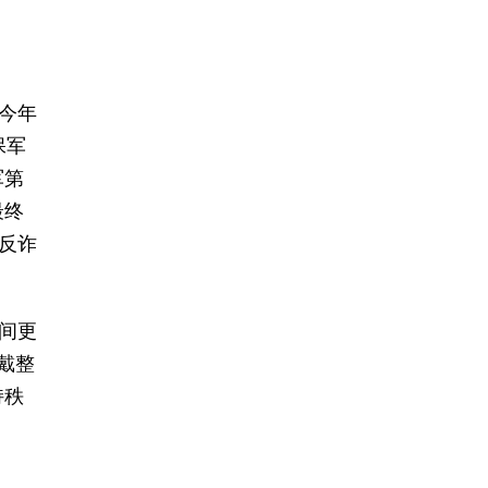
今年
保军
军第
最终
反诈
间更
戴整
持秩