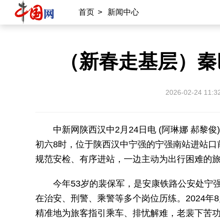
首页
>
新闻中心
（新春走基层）秦
2026-02-24 11:3
中新网陕西汉中2月24日电 (阿琳娜 郝黎
初六8时，位于陕西汉中宁强的宁强南站进站口
规范安检、有序进站，一边主动为出行困难的
今年53岁的裴保军，是安康铁路公安处宁强
在治安、刑警、乘警等多个岗位历练。2024
精准地为旅客指引乘车、排忧解难，老裴下苦功