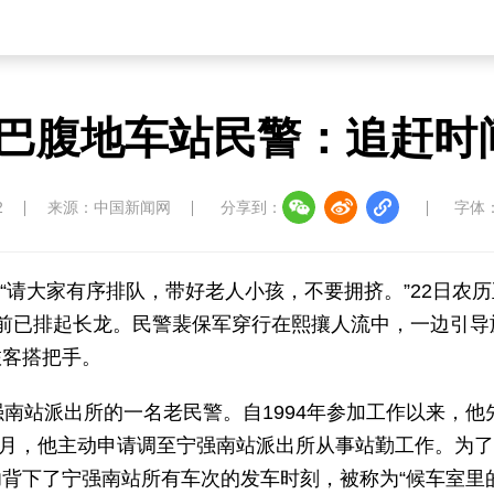
巴腹地车站民警：追赶时间，
2
来源：中国新闻网
分享到：
字体
俊)“请大家有序排队，带好老人小孩，不要拥挤。”22日农
前已排起长龙。民警裴保军穿行在熙攘人流中，一边引导
旅客搭把手。
南站派出所的一名老民警。自1994年参加工作以来，他
年8月，他主动申请调至宁强南站派出所从事站勤工作。为
背下了宁强南站所有车次的发车时刻，被称为“候车室里