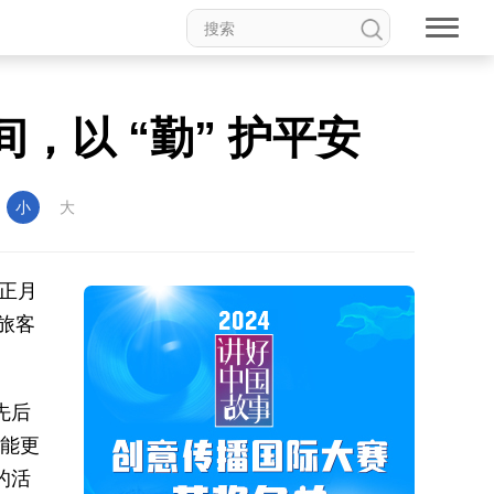
以 “勤” 护平安
：
小
大
历正月
旅客
先后
了能更
的活