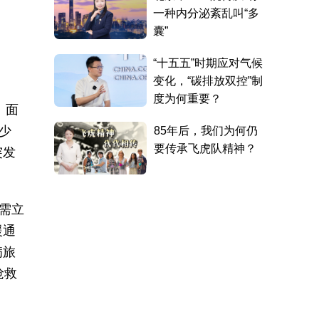
。面
少
突发
需立
援通
病旅
抢救