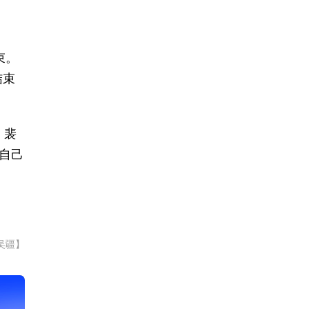
束。
结束
，裴
自己
吴疆】