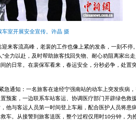
候车室开展安全宣传。许晶 摄
南站迎来客流高峰，老裴的工作也像上紧的发条，一刻不停
人”全力以赴，及时帮助旅客找回失物、耐心劝阻离家出走
期间的日常。在裴保军看来，春运安全，分秒必争，处置
运紧急通知：一名旅客在途经宁强南站的动车上突发疾病，
处置预案，一边联系车站客运、协调医疗部门开辟绿色救
站，他与客运人员第一时间登上车厢，配合医护人员将患
救车。从接警到旅客送医，整个过程仅用时10分钟，为