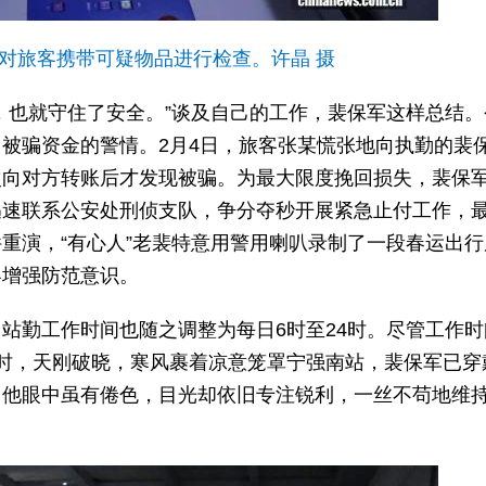
对旅客携带可疑物品进行检查。许晶 摄
，也就守住了安全。”谈及自己的工作，裴保军这样总结。
被骗资金的警情。2月4日，旅客张某慌张地向执勤的裴
次向对方转账后才发现被骗。为最大限度挽回损失，裴保
迅速联系公安处刑侦支队，争分夺秒开展紧急止付工作，
重演，“有心人”老裴特意用警用喇叭录制了一段春运出行
客增强防范意识。
站勤工作时间也随之调整为每日6时至24时。尽管工作时
时，天刚破晓，寒风裹着凉意笼罩宁强南站，裴保军已穿
，他眼中虽有倦色，目光却依旧专注锐利，一丝不苟地维