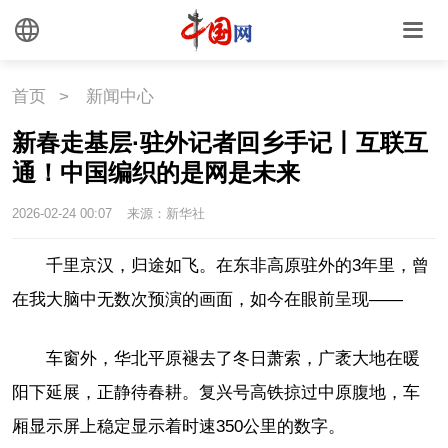
首页
>
新闻中心
新春走基层·驻外记者回乡手记丨互联互
通！中国编织的是网是未来
2026-02-24 00:07
来源：新华社
千里京汉，归途如飞。在东非高原驻外的3年里，曾
在我大脑中无数次预演的画面，如今在眼前呈现——
车窗外，华北平原褪去了冬日萧索，广袤大地在暖
阳下延展，正静待春耕。复兴号高铁掠过中原腹地，车
厢显示屏上稳定显示着时速350公里的数字。