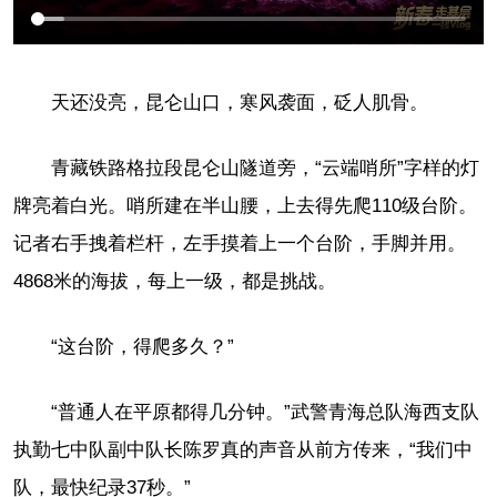
天还没亮，昆仑山口，寒风袭面，砭人肌骨。
青藏铁路格拉段昆仑山隧道旁，“云端哨所”字样的灯
牌亮着白光。哨所建在半山腰，上去得先爬110级台阶。
记者右手拽着栏杆，左手摸着上一个台阶，手脚并用。
4868米的海拔，每上一级，都是挑战。
“这台阶，得爬多久？”
“普通人在平原都得几分钟。”武警青海总队海西支队
执勤七中队副中队长陈罗真的声音从前方传来，“我们中
队，最快纪录37秒。”