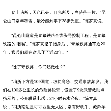
爬上哨所，天色已亮。目光所及，白茫茫一片。“昆
仑山口常年积雪，最冷能到零下38摄氏度。”陈罗真说。
“昆仑山隧道是青藏铁路全线头号控制工程，是青藏
铁路的‘咽喉’。”陈罗真指了指身后，“青藏铁路通车近20
年，官兵们就在这儿守了近20年。”
“除了守铁路，你们还做啥？”
“哨所下方是109国道，坡陡弯急、交通事故频发。我
们在100多公里长的危险路段旁，设置了9块武警救助点
指示牌，公开联系电话，24小时有求必应。”陈罗真
说，“哨所南边是可可西里无人区，常有野牦牛、藏羚羊