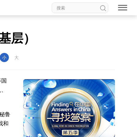
基层）
小
大
等国
人、
秘鲁
我和