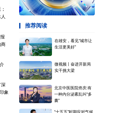
联；
承人
申报
购商
介
广深
印象