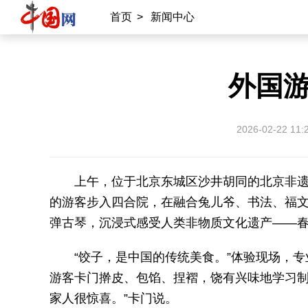
首页
>
新闻中心
外国
2026-02-22 11:
上午，位于北京东城区沙井胡同的北京非
的游客步入四合院，在融合兔儿爷、书法、福
弹古琴，沉浸式感受人类非物质文化遗产——
“饺子，是中国的传统美食。”体验现场，
游客卡门擀皮、包馅、捏褶，饶有兴味地学习制
家人很惊喜。”卡门说。