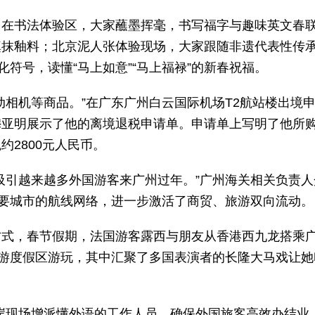
。在书法体验区，大家蘸墨挥毫，书写福字与趣味英文春
填抹釉料；北京泥人张体验现场，大家跟随非遗代表性传
化符号，读懂“马上如意”“马上福禄”的新春祝福。
动相机等商品。”在广东广州白云国际机场T2航站楼出境
穆亚明展示了他的离境退税申请单。申请单上写明了他所
约2800元人民币。
吸引越来越多外国游客来广州过年。”广州海关相关负责人
主要城市的航线网络，进一步激活了商贸、旅游双向流动。
方式，春节假期，法国游客露西与朋友从香港西九龙搭乘
旅游度假区游玩，其中汇聚了多国表演者的长隆大马戏让她
岸现场增派懂外语的工作人员，确保外国旅客高效办结业