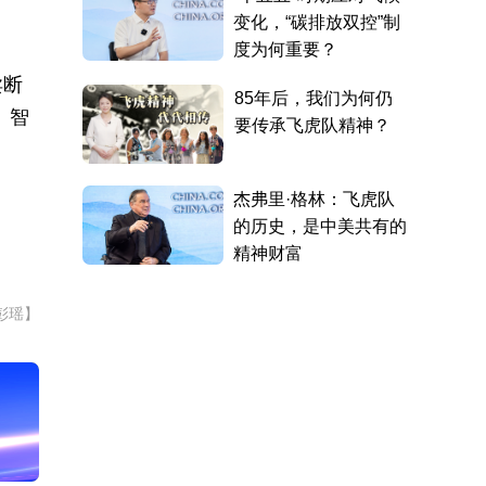
卖断
、智
彭瑶】