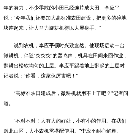
年的努力，不少零散的小田已经连片成大田。李应平
说：“今年我们还要加大高标准农田建设，把更多的碎地
块连起来，让大马力旋耕机得以大展身手。”
说到农机，李应平顿时兴致盎然。他现场启动一台
微耕机，伴随“突突突”的轰鸣声，机具在田间来回作业，
翻耕出松软均匀的土层。李应平踢着地上翻起的土层对
记者说：“你看，这家伙厉害吧！”
“高标准农田建成后，微耕机就用不上了吧？”记者问
道。
“不对不对！大有大的好处，小有小的作用。在我们
黔北山区，大小农机需搭配使用。”李应平耐心解释。