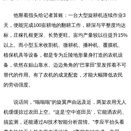
他掰着指头给记者算账：一台大型旋耕机连续作业3
天，便能完成100亩耕地的翻耕工作，耕深与平整度均达
标，庄稼扎根更深、长势更旺。亩均产量较以往提升15%
以上。而小型玉米收割机、微耕机、播种机、覆膜机、
植保机具等设备，都是专为丘陵地形量身打造的农机设
备，依然在贴山靠水、边边角角的“巴掌田”里发挥着不可
替代的作用。有了农机的成龙配套，才能大幅降低农民
的劳动强度。
说话间，“嗡嗡嗡”的旋翼声由远及近，两架农用无人
机缓缓掠过农田上空。“这是‘空中巡田员’，它能洒农药、
搞监测，还能通过AI技术智能分析苗情。”李应平抬头看