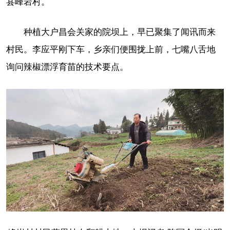
县峰岩村。
种植大户昌会关家的院坝上，早已聚集了闻讯而来
村民。李应平刚下车，乡亲们便围拢上前，七嘴八舌地
询问辣椒漂浮育苗的技术要点。