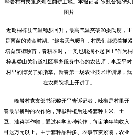
峰岩村村民董恩灿在翻耕土地。本报记者 陈冠合摄/光明
图片
近期桐梓县气温稳步回升，最高气温突破20摄氏度，正
是育苗的黄金时期。“趁着天气暖和，村民们都想着抓紧
培育辣椒秧苗，春耕农时，一刻也耽搁不起啊！”作为桐
梓县娄山关街道社区事务服务中心的农艺师，李应平对
村里的情况了如指掌。新春第一场农业技术培训课，就
在农家院坝上开讲了。
峰岩村党支部书记黎开平告诉记者，辣椒是村里开
春最早播种的农作物，辣椒种植后还将套种玉米、土
豆、油菜等作物，通过科学套种轮作，每亩地年均收入
可达万元以上。由于套种品种多、农事节奏紧凑，农业