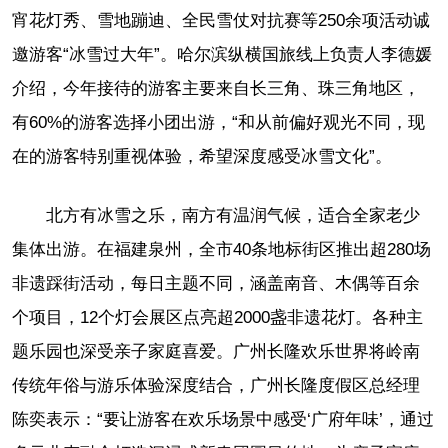
宵花灯秀、雪地蹦迪、全民雪仗对抗赛等250余项活动诚
邀游客“冰雪过大年”。哈尔滨纵横国旅线上负责人李德媛
介绍，今年接待的游客主要来自长三角、珠三角地区，
有60%的游客选择小团出游，“和从前偏好观光不同，现
在的游客特别重视体验，希望深度感受冰雪文化”。
北方有冰雪之乐，南方有温润气候，适合全家老少
集体出游。在福建泉州，全市40条地标街区推出超280场
非遗踩街活动，每日主题不同，涵盖南音、木偶等百余
个项目，12个灯会展区点亮超2000盏非遗花灯。各种主
题乐园也深受亲子家庭喜爱。广州长隆欢乐世界将岭南
传统年俗与游乐体验深度结合，广州长隆度假区总经理
陈奕表示：“要让游客在欢乐场景中感受‘广府年味’，通过