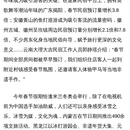
年味成为吸引游客的关键。在途家民宿平台上，拥有英
歌舞等潮汕年味的广东揭阳，春节民宿预订量增长3.8
倍；安徽黄山的鱼灯巡游成为吸引客流的流量密码，徽
州古城、徽州呈坎镇周边民宿预订量分别增长2.1倍和7.8
倍。不少房东化身当地民俗向导，赋予旅行更深的文化
意义……云南大理大吉民宿工作人员郭静瑶介绍：“春节
期间全部房间都被早早预订，我们组织住店客人一起到
附近村镇感受春节氛围，还邀请客人体验甲马等当地非
遗手作。”
今年春节假期恰逢米兰冬奥会举行，除了在电视机
前为中国选手加油助威，人们还可以亲身感受冰雪之
乐。冰雪为媒，文化为魂，内蒙古在节日期间推出490余
项文旅活动。黑龙江以冰灯游园会、非遗年货大集、元