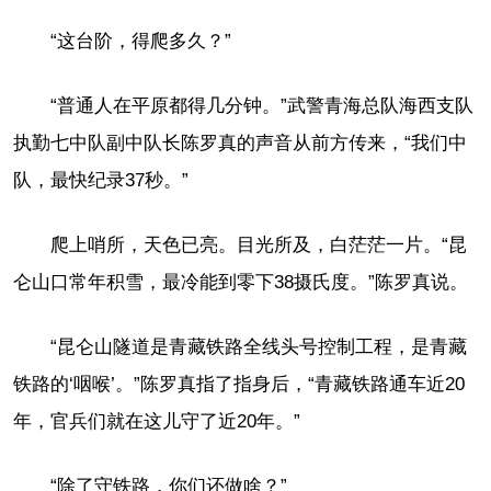
“这台阶，得爬多久？”
“普通人在平原都得几分钟。”武警青海总队海西支队
执勤七中队副中队长陈罗真的声音从前方传来，“我们中
队，最快纪录37秒。”
爬上哨所，天色已亮。目光所及，白茫茫一片。“昆
仑山口常年积雪，最冷能到零下38摄氏度。”陈罗真说。
“昆仑山隧道是青藏铁路全线头号控制工程，是青藏
铁路的‘咽喉’。”陈罗真指了指身后，“青藏铁路通车近20
年，官兵们就在这儿守了近20年。”
“除了守铁路，你们还做啥？”