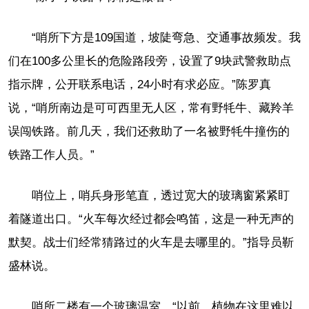
“哨所下方是109国道，坡陡弯急、交通事故频发。我
们在100多公里长的危险路段旁，设置了9块武警救助点
指示牌，公开联系电话，24小时有求必应。”陈罗真
说，“哨所南边是可可西里无人区，常有野牦牛、藏羚羊
误闯铁路。前几天，我们还救助了一名被野牦牛撞伤的
铁路工作人员。”
哨位上，哨兵身形笔直，透过宽大的玻璃窗紧紧盯
着隧道出口。“火车每次经过都会鸣笛，这是一种无声的
默契。战士们经常猜路过的火车是去哪里的。”指导员靳
盛林说。
哨所二楼有一个玻璃温室。“以前，植物在这里难以