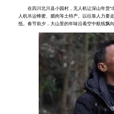
在四川北川县小园村，无人机让深山年货“出山
人机吊运蜂蜜、腊肉等土特产。以往靠人力要走
抵。春节前夕，大山里的年味沿着空中航线飘