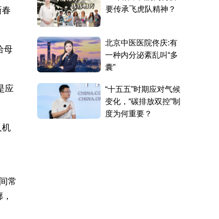
新春
给母
是应
人机
间常
廊，