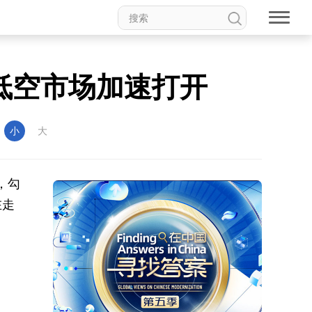
亿低空市场加速打开
：
小
大
，勾
在走