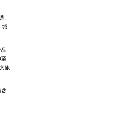
通、
、城
产品
伸至
文旅
消费