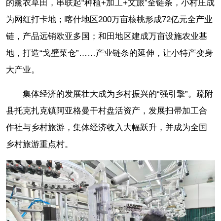
的薰衣草田，串联起“种植+加工+文旅”全链条，小村庄成
为网红打卡地；喀什地区200万亩核桃形成72亿元全产业
链，产品远销欧亚多国；和田地区建成万亩设施农业基
地，打造“戈壁菜仓”……产业链条的延伸，让小特产变身
大产业。
集体经济的发展壮大成为乡村振兴的“强引擎”。疏附
县托克扎克镇阿亚格曼干村盘活资产，发展扫帚加工合
作社与乡村旅游，集体经济收入大幅跃升，并成为全国
乡村旅游重点村。