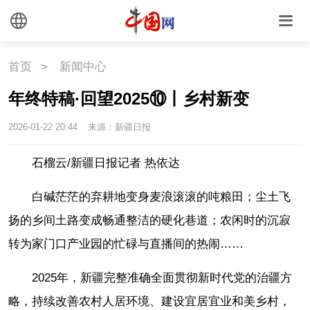
首页
>
新闻中心
年终特稿·回望2025⑩丨乡村新变
2026-01-22 20:44
来源：新疆日报
石榴云/新疆日报记者 热依达
白碱茫茫的弃耕地变身麦浪滚滚的吨粮田；尘土飞
扬的乡间土路变成畅通整洁的硬化巷道；农闲时的沉寂
转为家门口产业园的忙碌与直播间的热闹……
2025年，新疆完整准确全面贯彻新时代党的治疆方
略，持续改善农村人居环境、建设宜居宜业和美乡村，