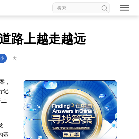
道路上越走越远
小
大
案，
行记
路上
发
的基