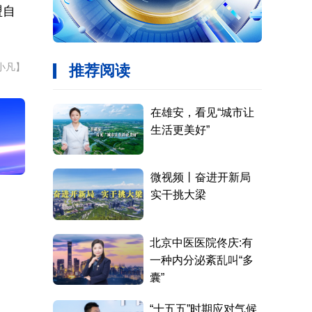
盟自
小凡】