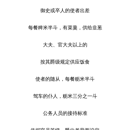
御史或卒人的使者出差
每餐粺米半斗，有菜羹，供给韭葱
大夫、官大夫以上的
按其爵级规定供应饭食
使者的随从，每餐粝米半斗
驾车的仆人，粝米三分之一斗
公务人员的接待标准