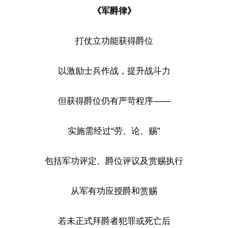
《军爵律》
打仗立功能获得爵位
以激励士兵作战，提升战斗力
但获得爵位仍有严苛程序——
实施需经过“劳、论、赐”
包括军功评定、爵位评议及赏赐执行
从军有功应授爵和赏赐
若未正式拜爵者犯罪或死亡后