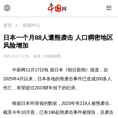
时尚
旅游
铁路
悦读
民藏
中医
首页
>
新闻中心
中国瓷
日本一个月88人遭熊袭击 人口稠密地区
风险增加
国情
2025-11-17 17:31
来源：中国新闻网
国情
助残
一带一路
中新网11月17日电 据日本《朝日新闻》报道，自
海洋
草原
湾区
2025年4月以来，日本各地的熊袭击事件已造成200多人
伤亡，有望超过2023财年创下的纪录。
联盟
心理
老年
根据日本环境省的数据，2023年有219人被熊袭击。
截至今年10月底，已有196起熊袭击事件被报告，且袭击