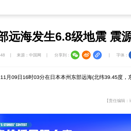
远海发生6.8级地震 震
:48
来源：中国网
分享到：
字体：
月09日16时03分在日本本州东部远海(北纬39.45度，
【责任编辑：