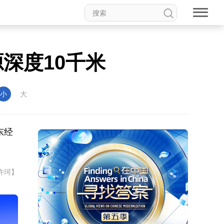
源深度10千米
小
大
东经
许珂】