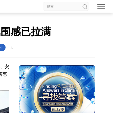
氛围感已拉满
小
大
作、安
普惠