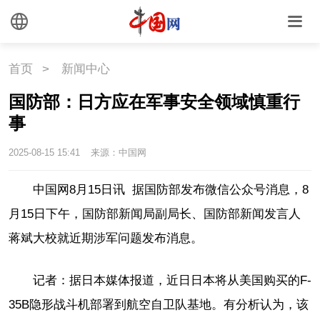
时尚
旅游
铁路
悦读
民藏
中医
首页
>
新闻中心
中国瓷
国防部：日方应在军事安全领域慎重行
事
国情
2025-08-15 15:41
来源：中国网
国情
助残
一带一路
中国网8月15日讯
据国防部发布微信公众号消息，8
月15日下午，国防部新闻局副局长、国防部新闻发言人
海洋
草原
湾区
蒋斌大校就近期涉军问题发布消息。
联盟
心理
老年
记者：据日本媒体报道，近日日本将从美国购买的F-
35B隐形战斗机部署到航空自卫队基地。有分析认为，该