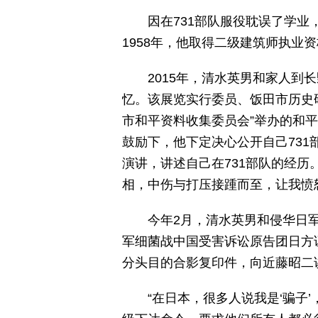
因在731部队服役耽误了学
1958年，他取得二级建筑师执
2015年，清水英男和家人到
忆。该展览实行委员、饭田市历史研
市和平资料收集委员会”举办的和
鼓励下，他下定决心公开自己731
演讲，讲述自己在731部队的经
相，中伤与打压接踵而至，让我愤
今年2月，清水英男和侵华日军
军细菌战中国受害诉讼原告团日方证
分头目的合影复印件，向近藤昭二
“在日本，很多人说我是‘骗子