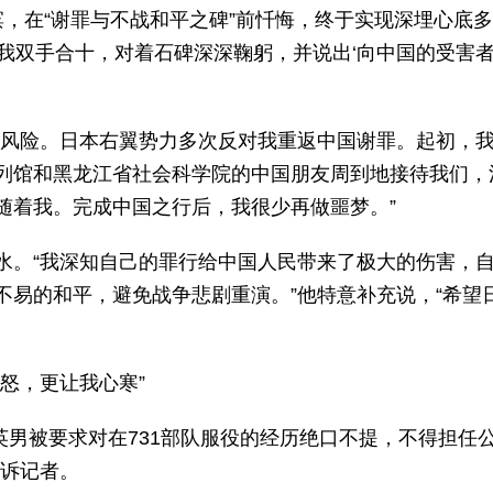
滨，在“谢罪与不战和平之碑”前忏悔，终于实现深埋心底
景。我双手合十，对着石碑深深鞠躬，并说出‘向中国的受害
的风险。日本右翼势力多次反对我重返中国谢罪。起初，
列馆和黑龙江省社会科学院的中国朋友周到地接待我们，
伴随着我。完成中国之行后，我很少再做噩梦。”
水。“我深知自己的罪行给中国人民带来了极大的伤害，
不易的和平，避免战争悲剧重演。”他特意补充说，“希望
怒，更让我心寒”
水英男被要求对在731部队服役的经历绝口不提，不得担任
告诉记者。