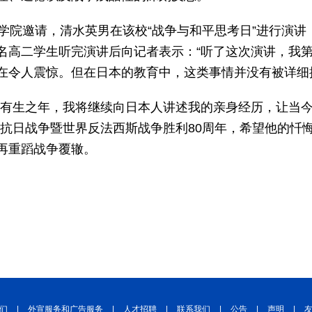
学院邀请，清水英男在该校“战争与和平思考日”进行演讲
名高二学生听完演讲后向记者表示：“听了这次演讲，我第
在令人震惊。但在日本的教育中，这类事情并没有被详细
“有生之年，我将继续向日本人讲述我的亲身经历，让当
民抗日战争暨世界反法西斯战争胜利80周年，希望他的忏
再重蹈战争覆辙。
们
|
外宣服务和广告服务
|
人才招聘
|
联系我们
|
公告
|
声明
|