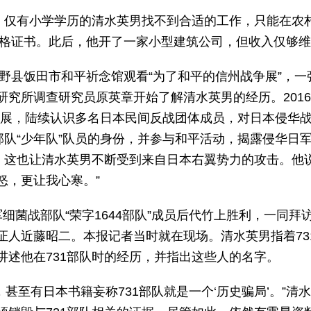
业，仅有小学学历的清水英男找不到合适的工作，只能在农
业资格证书。此后，他开了一家小型建筑公司，但收入仅够
长野县饭田市和平祈念馆观看“为了和平的信州战争展”，一
究所调查研究员原英章开始了解清水英男的经历。201
平展，陆续认识多名日本民间反战团体成员，对日本侵华
部队“少年队”队员的身份，并参与和平活动，揭露侵华日
历。这也让清水英男不断受到来自日本右翼势力的攻击。他
怒，更让我心寒。”
细菌战部队“荣字1644部队”成员后代竹上胜利，一同
人近藤昭二。本报记者当时就在现场。清水英男指着731
讲述他在731部队时的经历，并指出这些人的名字。
’，甚至有日本书籍妄称731部队就是一个‘历史骗局’。”