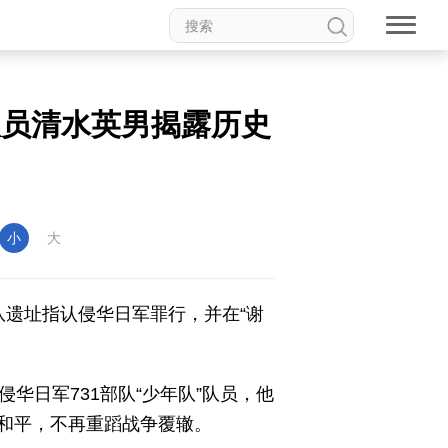
队员清水英男揭露历史
小
大
部队遗址指认侵华日军罪行，并在“谢
华日军731部队“少年队”队员，他
和平，不再重蹈战争覆辙。