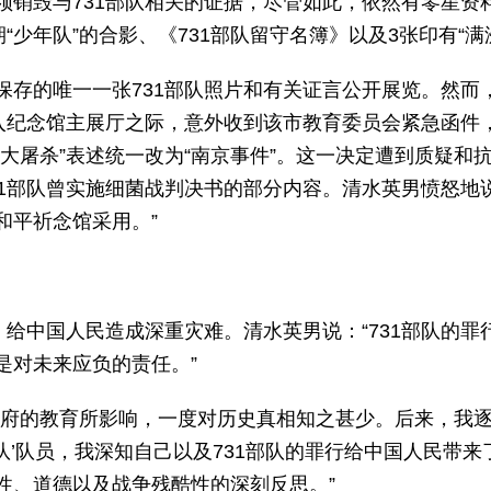
须销毁与731部队相关的证据，尽管如此，依然有零星资
“少年队”的合影、《731部队留守名簿》以及3张印有“
存的唯一一张731部队照片和有关证言公开展览。然而，
入纪念馆主展厅之际，意外收到该市教育委员会紧急函件，
大屠杀”表述统一改为“南京事件”。这一决定遭到质疑和
1部队曾实施细菌战判决书的部分内容。清水英男愤怒地说
和平祈念馆采用。”
，给中国人民造成深重灾难。清水英男说：“731部队的
是对未来应负的责任。”
政府的教育所影响，一度对历史真相知之甚少。后来，我
年队’队员，我深知自己以及731部队的罪行给中国人民带
性、道德以及战争残酷性的深刻反思。”