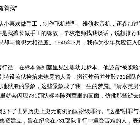
随着我”
从小喜欢做手工，制作飞机模型、维修收音机，还参加过手
也许是我擅长做手工的缘故，学校老师找我谈话，说想推荐
却与预想大相径庭。1945年3月，我作为少年兵应征入
蛮行径，在标本陈列室里见过婴幼儿标本。他还曾“被实验
到特设监狱捡拾未烧尽的人骨，搬运炸药并炸毁731部队
人间地狱般的景象，这些景象成了我一生的梦魇。”清水英
里就会闪现731部队标本陈列室里的画面，仿佛那些逝去
犯下了世界历史上史无前例的国家级罪行。”这是“谢罪与
年集资建立，旨在纪念在731部队罪行中遭受苦难的人，