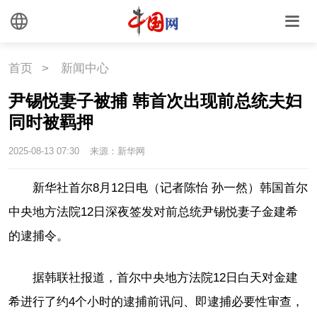
国情
首页
>
新闻中心
国情
助残
一带一路
尹锡悦妻子被捕 韩首次出现前总统夫妇
海洋
草原
湾区
同时被羁押
联盟
心理
老年
2025-08-13 07:30
来源：新华网
新华社首尔8月12日电（记者陈怡 孙一然）韩国首尔
中央地方法院12日深夜签发对前总统尹锡悦妻子金建希
的逮捕令。
据韩联社报道，首尔中央地方法院12日白天对金建
希进行了约4个小时的逮捕前讯问、即逮捕必要性审查，