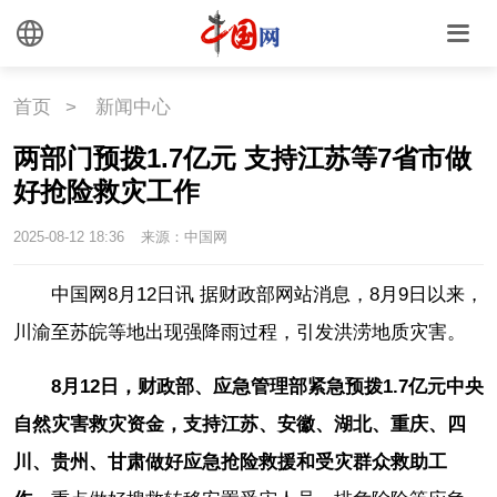
外媒观察
中国关键词
文化
首页
>
新闻中心
两部门预拨1.7亿元 支持江苏等7省市做
文化
文创
艺术
好抢险救灾工作
时尚
旅游
铁路
2025-08-12 18:36
来源：中国网
悦读
民藏
中医
中国网8月12日讯 据财政部网站消息，8月9日以来，
川渝至苏皖等地出现强降雨过程，引发洪涝地质灾害。
中国瓷
8月12日，财政部、应急管理部紧急预拨1.7亿元中央
国情
自然灾害救灾资金，支持江苏、安徽、湖北、重庆、四
川、贵州、甘肃做好应急抢险救援和受灾群众救助工
国情
助残
一带一路