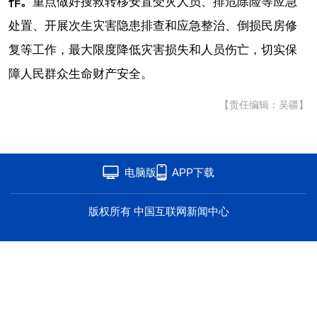
作。
重点做好搜救转移安置受灾人员、排危除险等应急
海洋
草原
湾区
处置、开展次生灾害隐患排查和应急整治、倒损民房修
复等工作，最大限度降低灾害损失和人员伤亡，切实保
联盟
心理
老年
障人民群众生命财产安全。
【责任编辑：吴疆】
电脑版
APP下载
版权所有 中国互联网新闻中心