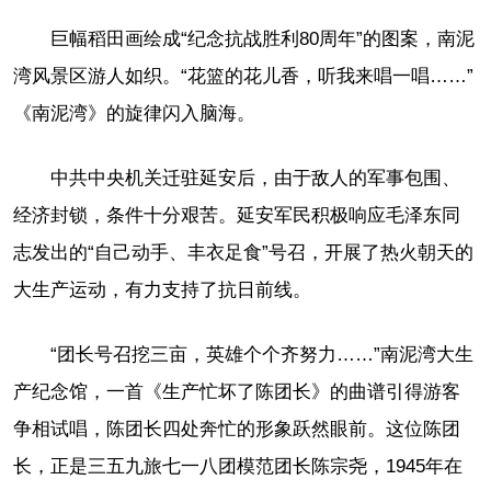
巨幅稻田画绘成“纪念抗战胜利80周年”的图案，南泥
湾风景区游人如织。“花篮的花儿香，听我来唱一唱……”
《南泥湾》的旋律闪入脑海。
中共中央机关迁驻延安后，由于敌人的军事包围、
经济封锁，条件十分艰苦。延安军民积极响应毛泽东同
志发出的“自己动手、丰衣足食”号召，开展了热火朝天的
大生产运动，有力支持了抗日前线。
“团长号召挖三亩，英雄个个齐努力……”南泥湾大生
产纪念馆，一首《生产忙坏了陈团长》的曲谱引得游客
争相试唱，陈团长四处奔忙的形象跃然眼前。这位陈团
长，正是三五九旅七一八团模范团长陈宗尧，1945年在