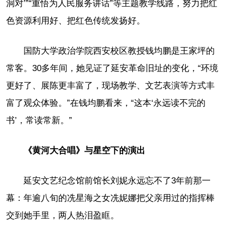
洞对’”“重悟为人民服务讲话”等主题教学线路，努力把红
色资源利用好、把红色传统发扬好。
国防大学政治学院西安校区教授钱均鹏是王家坪的
常客。30多年间，她见证了延安革命旧址的变化，“环境
更好了、展陈更丰富了，现场教学、文艺表演等方式丰
富了观众体验。”在钱均鹏看来，“这本‘永远读不完的
书’，常读常新。”
《黄河大合唱》与星空下的演出
延安文艺纪念馆前馆长刘妮永远忘不了3年前那一
幕：年逾八旬的冼星海之女冼妮娜把父亲用过的指挥棒
交到她手里，两人热泪盈眶。