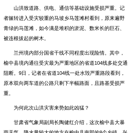
山洪致道路、供电、通信等基础设施受损严重。记
者辗转进入受灾较重的马坡乡马莲滩村看到，原来遍野
青绿的马莲滩，如今满是堆积的淤泥、数米长的巨石、
被连根拔起的树木。
兰州境内部分国省干线不同程度出现险情。其中，
榆中县境内通往受灾最为严重地区的省道104线多处交通
阻断。9日，记者在省道104线一处水毁严重路段看到，
原本双向两车道的公路只剩下半幅路面，且路基受损严
重。
为何此次山洪灾害来势如此凶猛？
甘肃省气象局副局长陶健红介绍，这次榆中县大暴
雨天气，降水量较大的地方在榆中县南部的8个乡镇，兴