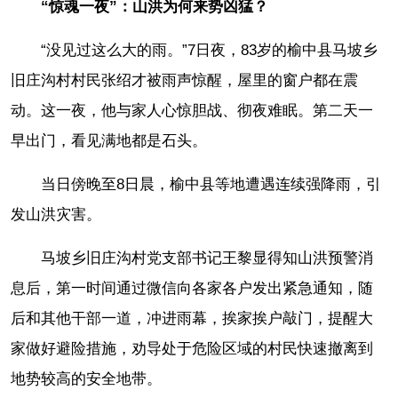
“惊魂一夜”：山洪为何来势凶猛？
“没见过这么大的雨。”7日夜，83岁的榆中县马坡乡
旧庄沟村村民张绍才被雨声惊醒，屋里的窗户都在震
动。这一夜，他与家人心惊胆战、彻夜难眠。第二天一
早出门，看见满地都是石头。
当日傍晚至8日晨，榆中县等地遭遇连续强降雨，引
发山洪灾害。
马坡乡旧庄沟村党支部书记王黎显得知山洪预警消
息后，第一时间通过微信向各家各户发出紧急通知，随
后和其他干部一道，冲进雨幕，挨家挨户敲门，提醒大
家做好避险措施，劝导处于危险区域的村民快速撤离到
地势较高的安全地带。