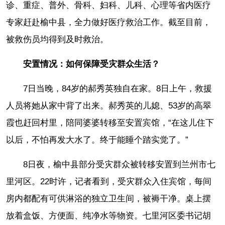
诊、重症、普外、骨科、妇科、儿科、心理等省内医疗
专家赶赴榆中县，全力做好医疗救治工作。截至目前，
被救伤员均得到及时救治。
安置情况：如何保障受灾群众生活？
7日当晚，84岁的郝秀英独自在家。8日上午，救援
人员将她从家中背了出来。郝秀英的儿媳、53岁的高翠
霞也赶回村里，陪同婆婆转移至安置宾馆，“在这儿住下
以后，不怕再发大水了。终于能睡个踏实觉了。”
8日夜，榆中县部分受灾群众被转移安置到兰州市七
里河区。22时许，记者看到，受灾群众入住宾馆，每间
房内都配有可供淋浴的独立卫生间，被褥干净。桌上摆
放着盒饭、方便面、纯净水等物资。七里河区委书记胡