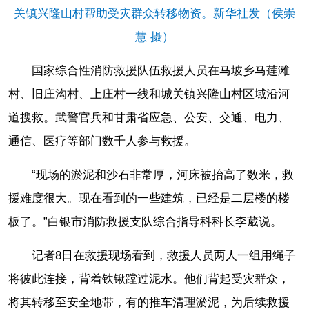
关镇兴隆山村帮助受灾群众转移物资。新华社发（侯崇
慧 摄）
国家综合性消防救援队伍救援人员在马坡乡马莲滩
村、旧庄沟村、上庄村一线和城关镇兴隆山村区域沿河
道搜救。武警官兵和甘肃省应急、公安、交通、电力、
通信、医疗等部门数千人参与救援。
“现场的淤泥和沙石非常厚，河床被抬高了数米，救
援难度很大。现在看到的一些建筑，已经是二层楼的楼
板了。”白银市消防救援支队综合指导科科长李葳说。
记者8日在救援现场看到，救援人员两人一组用绳子
将彼此连接，背着铁锹蹚过泥水。他们背起受灾群众，
将其转移至安全地带，有的推车清理淤泥，为后续救援