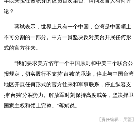
年以来担任该职务的议员首次窜台。请问发言人有何评
论？
蒋斌表示，世界上只有一个中国，台湾是中国领土
不可分割的一部分。中方一贯坚决反对美台开展任何形
式的官方往来。
“我们要求美方恪守一个中国原则和中美三个联合公
报规定，切实履行不支持‘台独’的承诺，停止与中国台湾
地区开展任何形式的官方往来和军事联系，停止纵容支
持‘台独’分裂势力。解放军时刻保持高度戒备，坚决捍卫
国家主权和领土完整。”蒋斌说。
【责任编辑：吴疆】