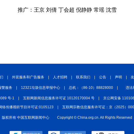
推广：王京 刘倩 丁会超 倪静静 常瑶 沈雪
们
|
外宣服务和广告服务
|
人才招聘
|
联系我们
|
公告
|
声明
|
报警服务
|
12321垃圾信息举报中心
|
总机：（86-10）88828000
|
违法
0089 号-1
|
互联网新闻信息服务许可证 10120170004 号
|
京公网安备 110108
网络传播视听节目许可证:0105123
|
互联网宗教信息服务许可证：京（2025）0000
版权所有 中国互联网新闻中心
Copyright © China.org.cn. All Rights Reserved