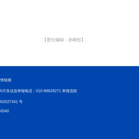
【责任编辑：孙晓彤】
友情链接
和不良信息举报电话：010-88828271 举报流程
02027341 号
040