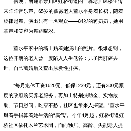
傍晚，南通市崇川区虹桥街道的一栋老居民楼里传
来阵阵音乐声。65岁的孤寡老人董水平身着长裙，随着
旋律起舞。演出只有一名观众——84岁的蒋奶奶，她用
掌声和笑容为舞蹈喝彩。
董水平家中的墙上贴着她演出的照片。很难想到，
这位开朗的老人曾一度陷入人生低谷：儿子因肝癌去
世、自己离婚后又查出原发性肝癌。
“每月退休工资1620元、低保1239元，还有300元额
度的政府购买养老服务，再加上特别扶助金、实物救
助、节日慰问，吃穿不愁，社区也常来人探望。”董水平
掰着手指算着她生活的“底气”。今年4月起，虹桥街道虹
桥社区依托木兰艺术团，面向独居、高龄、失能老人提