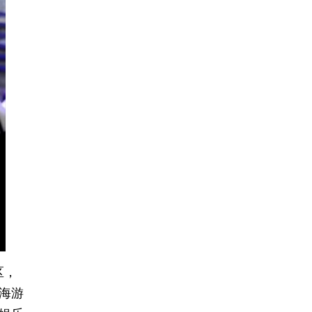
区，
海游