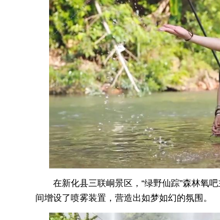
在新化县三联峒景区，“绿野仙踪”森林氧
间增设了喷雾装置，营造出如梦如幻的氛围。