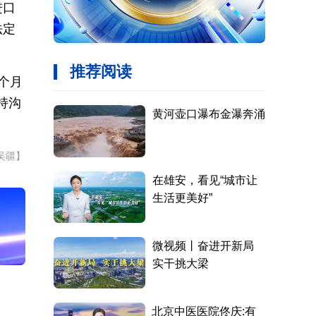
进口
法定
个月
持沟
吴疆】