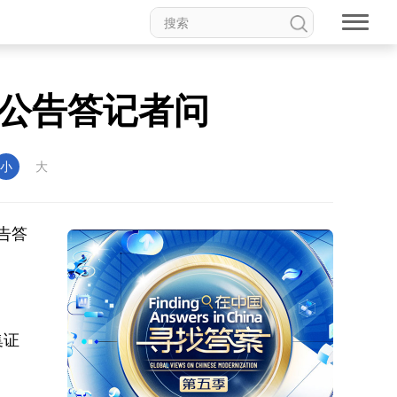
公告答记者问
小
大
告答
集证