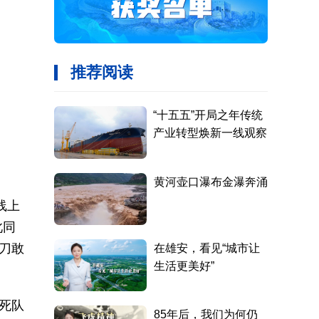
线上
此同
刀敢
死队