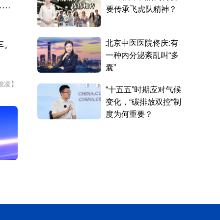
……
车。
峻凌】