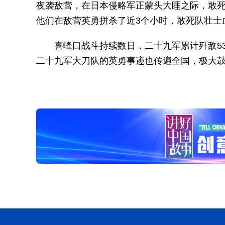
夜袭敌营，在日本侵略军正蒙头大睡之际，敢
他们在敌营英勇拼杀了近3个小时，敢死队壮士
喜峰口战斗持续数日，二十九军累计歼敌5
二十九军大刀队的英勇事迹也传遍全国，极大