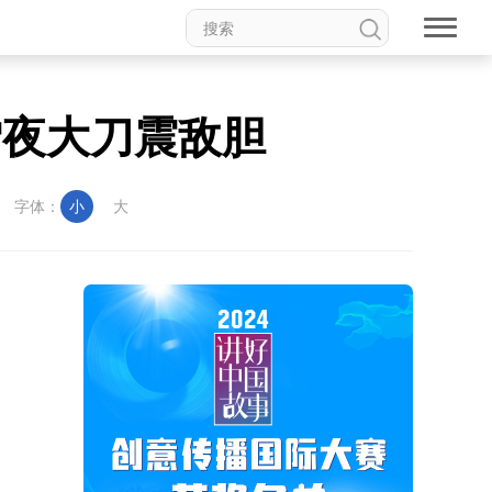
雪夜大刀震敌胆
字体：
小
大