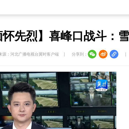
缅怀先烈】喜峰口战斗：
来源：河北广播电视台冀时客户端
分享到：