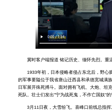
冀时客户端报道 铭记历史、缅怀先烈。重
1933年初，日本侵略者侵占东北后，野心
的军事要隘位于我省唐山迁西县和承德宽城满
日军展开殊死搏斗。面对拥有飞机、大炮、坦克
死队。壮士们发出"宁为战死鬼，不作亡国奴"
3月11日夜，大雪纷飞。喜峰口前线总指