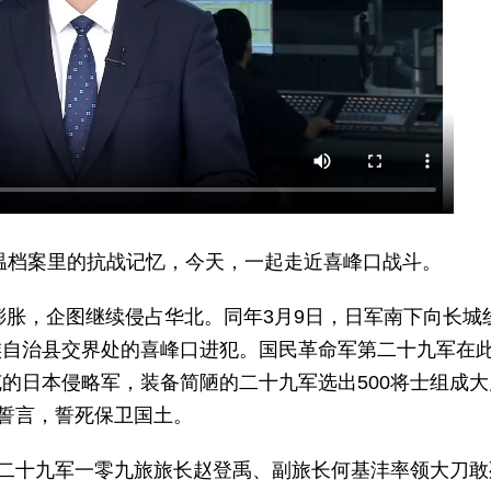
温档案里的抗战记忆，今天，一起走近喜峰口战斗。
膨胀，企图继续侵占华北。同年3月9日，日军南下向长城
族自治县交界处的喜峰口进犯。国民革命军第二十九军在
的日本侵略军，装备简陋的二十九军选出500将士组成大
的誓言，誓死保卫国土。
挥二十九军一零九旅旅长赵登禹、副旅长何基沣率领大刀敢