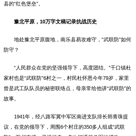
县的“红色堡垒”。
豫北平原，10万字文稿记录抗战历史
地处豫北平原腹地，南乐县易攻难守，“武联防”如何
防守？
“人民群众在党的坚强领导下，高度团结。”千口镇杜
家村也是“武联防”6村之一，村民杜怀恩今年79岁，家里
曾是武工队队员的秘密联络点，母亲常给他讲“武联防”的
故事。
1941年，经八路军冀中军区南进支队排长韩青珠提
议，在党的领导下，周围6个村庄的350多人组成“武联