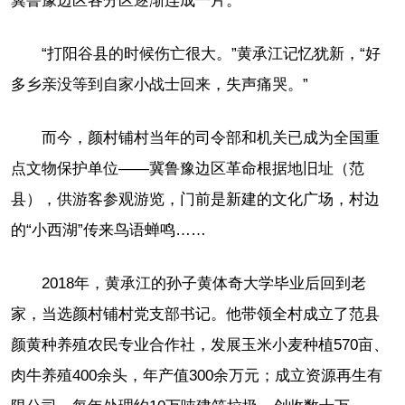
冀鲁豫边区各分区逐渐连成一片。
“打阳谷县的时候伤亡很大。”黄承江记忆犹新，“好
多乡亲没等到自家小战士回来，失声痛哭。”
而今，颜村铺村当年的司令部和机关已成为全国重
点文物保护单位——冀鲁豫边区革命根据地旧址（范
县），供游客参观游览，门前是新建的文化广场，村边
的“小西湖”传来鸟语蝉鸣……
2018年，黄承江的孙子黄体奇大学毕业后回到老
家，当选颜村铺村党支部书记。他带领全村成立了范县
颜黄种养殖农民专业合作社，发展玉米小麦种植570亩、
肉牛养殖400余头，年产值300余万元；成立资源再生有