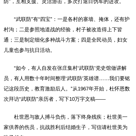
防”，互相支援、灵活游击，多次打退日伪军的进攻。
“武联防”有“四宝”：一是各村的寨墙、掩体，还有护
村沟；二是参照地道战的经验，村子被改造得上下皆
通；三是制定细化多种战斗方案；四是全民动员，妇女
儿童也参与抗日活动。
“如今，有人自发在张庄集村‘武联防’党史馆做讲解
员，有人用数十年时间整理‘武联防’英雄谱……我们要铭
记这段历史，教育激励后人。”从1967年开始，杜怀恩数
次拜访“武联防”亲历者，写下10万字文稿——
杜世恩与敌人搏斗负伤，落下终身残疾；杜世美一
家供养的伤员，抗战胜利后结婚生子，写信请杜世美为