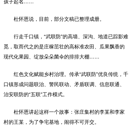
孩子起名……
杜怀恩说，目前，部分文稿已整理成册。
行走千口镇，“武联防”的高墙、深沟、地道已踪影难
觅，取而代之的是庄稼茁壮的高标准农田、瓜果飘香的
现代化果园、绽放朵朵菌伞的排排大棚……
红色文化赋能乡村治理。传承“武联防”优良传统，千
口镇形成问题联治、警民联动、矛盾联调、信息联通、
治安联防的“五联”工作模式。
杜怀恩讲起这样一个故事：张庄集村的李某和李家
村的王某，为了争宅基地，闹得不可开交。