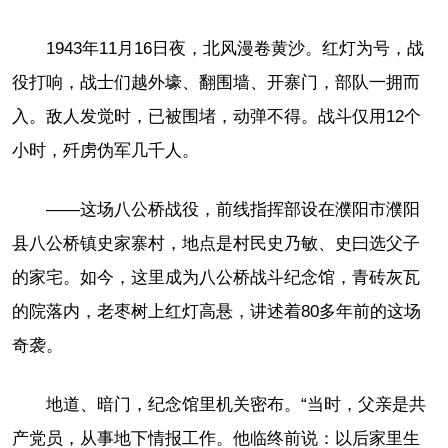
1943年11月16日夜，北风漫卷黄沙。红灯为号，战
役打响，战士们越外壕、翻围墙、开寨门，部队一拥而
入。敌人发觉时，已被围堵，动弹不得。战斗仅用12个
小时，歼虏伪军几千人。
——这场八公桥战役，前线指挥部设在濮阳市濮阳
县八公桥镇史家寨村，地点是村民史乃敏、史曰选父子
的家宅。如今，这里成为八公桥战斗纪念馆，青砖灰瓦
的院落内，老枣树上红灯高悬，讲述着80多年前的这场
奇袭。
地道、暗门，纪念馆里机关密布。“当时，父亲是共
产党员，从事地下情报工作。他临终前说：以后家里生