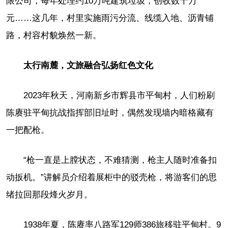
限公司，每年处理约10万吨建筑垃圾，创收数十万
元……这几年，村里实施雨污分流、线缆入地、沥青铺
路，村容村貌焕然一新。
太行南麓，文旅融合弘扬红色文化
2023年秋天，河南新乡市辉县市平甸村，人们粉刷
陈赓驻平甸抗战指挥部旧址时，偶然发现墙内暗格藏有
一把配枪。
“枪一直是上膛状态，不难猜测，枪主人随时准备扣
动扳机。”讲解员介绍着展柜中的驳壳枪，将游客们的思
绪拉回那段烽火岁月。
1938年夏，陈赓率八路军129师386旅移驻平甸村。9