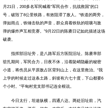
月21日，200多名军民喊着“军民合作，抗战救国”的口
号，破毁了8公里铁路，有效阻滞了敌人。“铁道的两旁，
弹如雨点，铁锤击轨的声音，群众肩着铁轨的喧嚷与敌
弹的爆炸声互相竞赛。”9月22日的陈赓日记如此描述这场
破袭。
指挥部旧址旁，是八路军后方医院旧址。陈赓率部
驻扎期间，军民合力，日夜不休，沿着陡峭隐蔽的秘密
小道，将伤员从平原敌占区背到山上，在这里救治。“我
上学的时候走过这条土路，斜坡有六七十度，下山都要6
个小时。”平甸村党支部书记连全根说。
今日太行，坦途纵横，四通八达。两处旧址前，汽