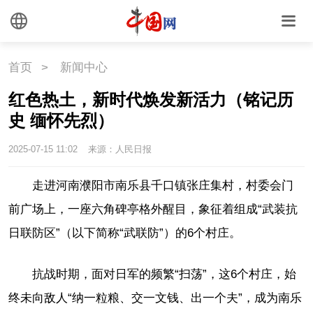
首页
>
新闻中心
红色热土，新时代焕发新活力（铭记历
史 缅怀先烈）
2025-07-15 11:02
来源：人民日报
走进河南濮阳市南乐县千口镇张庄集村，村委会门
前广场上，一座六角碑亭格外醒目，象征着组成“武装抗
日联防区”（以下简称“武联防”）的6个村庄。
抗战时期，面对日军的频繁“扫荡”，这6个村庄，始
终未向敌人“纳一粒粮、交一文钱、出一个夫”，成为南乐