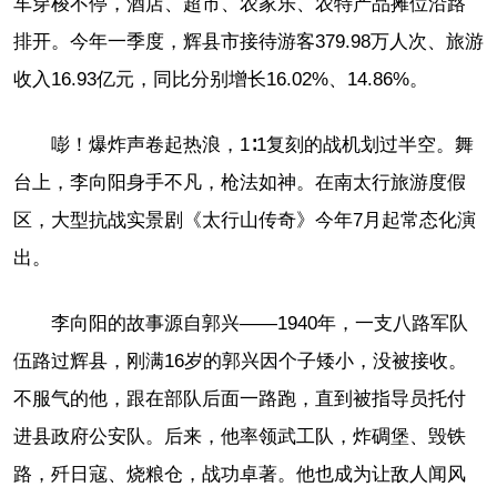
车穿梭不停，酒店、超市、农家乐、农特产品摊位沿路
排开。今年一季度，辉县市接待游客379.98万人次、旅游
收入16.93亿元，同比分别增长16.02%、14.86%。
嘭！爆炸声卷起热浪，1∶1复刻的战机划过半空。舞
台上，李向阳身手不凡，枪法如神。在南太行旅游度假
区，大型抗战实景剧《太行山传奇》今年7月起常态化演
出。
李向阳的故事源自郭兴——1940年，一支八路军队
伍路过辉县，刚满16岁的郭兴因个子矮小，没被接收。
不服气的他，跟在部队后面一路跑，直到被指导员托付
进县政府公安队。后来，他率领武工队，炸碉堡、毁铁
路，歼日寇、烧粮仓，战功卓著。他也成为让敌人闻风