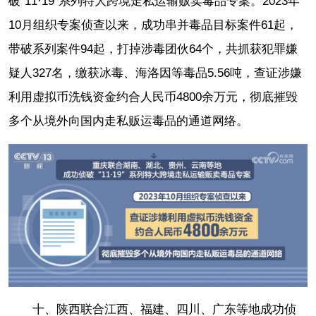
破“11·19”系列特大跨境走私运输贩卖毒品专案。2023年
10月组织专案侦查以来，成功串并毒品目标案件61起，
带破系列案件94起，打掉涉毒团伙64个，共抓获犯罪嫌
疑人327名，缴获冰毒、海洛因等毒品5.56吨，查证涉嫌
利用虚拟币洗钱资金约合人民币4800余万元，彻底摧毁
多个从境外向国内走私贩运毒品的通道网络。
十、陕西联合江西、福建、四川、广东等地成功侦