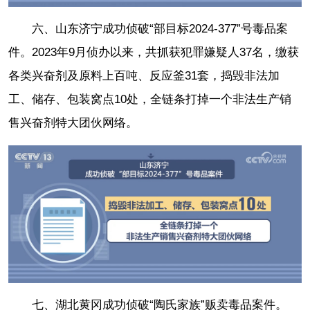
六、山东济宁成功侦破“部目标2024-377”号毒品案
件。2023年9月侦办以来，共抓获犯罪嫌疑人37名，缴获
各类兴奋剂及原料上百吨、反应釜31套，捣毁非法加
工、储存、包装窝点10处，全链条打掉一个非法生产销
售兴奋剂特大团伙网络。
七、湖北黄冈成功侦破“陶氏家族”贩卖毒品案件。