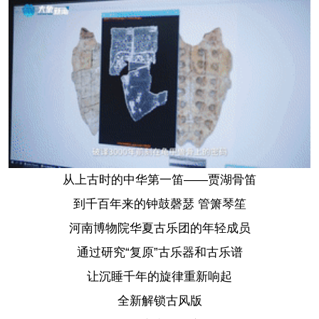
从上古时的中华第一笛——贾湖骨笛
到千百年来的钟鼓磬瑟 管箫琴笙
河南博物院华夏古乐团的年轻成员
通过研究“复原”古乐器和古乐谱
让沉睡千年的旋律重新响起
全新解锁古风版