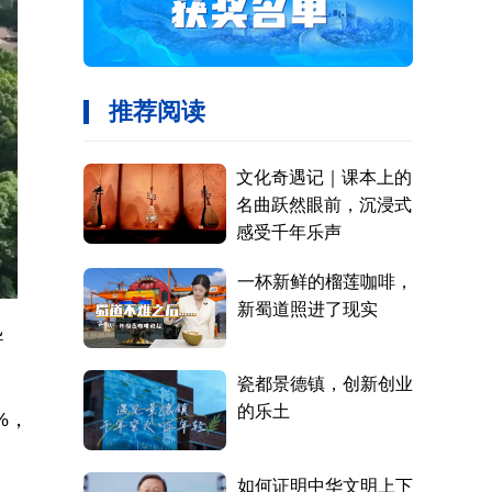
ullscreen
导
%，