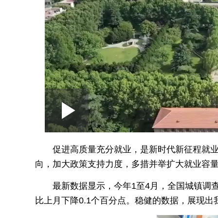
Loaded
:
Play
0:00
/
--:--
Play
1.57%
Video
促进高质量充分就业，是新时代新征程就
向，加大政策支持力度，多措并举扩大就业容
最新数据显示，今年1至4月，全国城镇调查
比上月下降0.1个百分点。稳健的数据，展现