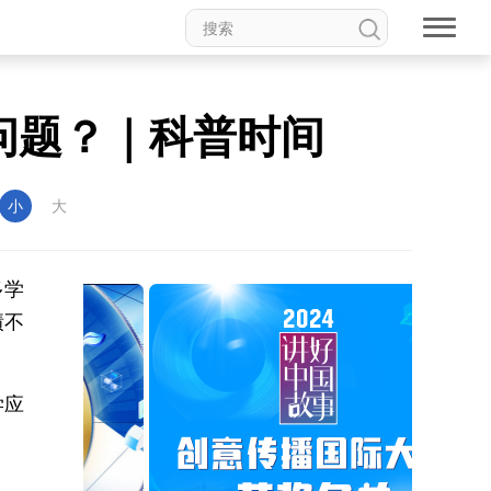
问题？｜科普时间
小
大
多学
绩不
学应