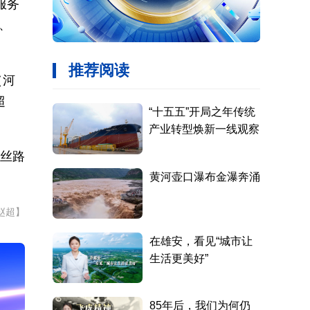
服务
、
（河
超
“丝路
赵超】