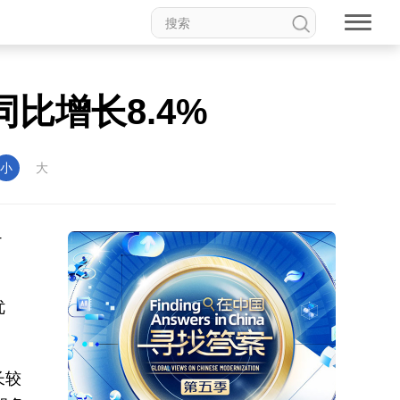
比增长8.4%
小
大
4
。
优
长较