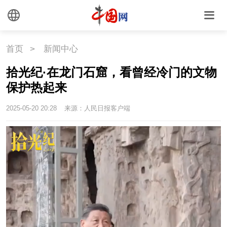
国情
国情
助残
一带一路
首页
>
新闻中心
海洋
草原
湾区
拾光纪·在龙门石窟，看曾经冷门的文物
保护热起来
联盟
心理
老年
2025-05-20 20:28
来源：人民日报客户端