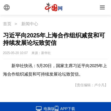
外媒观察
中国关键词
文化
首页
>
新闻中心
习近平向2025年上海合作组织减贫和可
文化
文创
艺术
持续发展论坛致贺信
时尚
旅游
铁路
2025-05-20 10:07
来源：新华社
悦读
民藏
中医
新华社快讯：5月20日，国家主席习近平向2025年上
海合作组织减贫和可持续发展论坛致贺信。
中国瓷
【责任编辑：卢小凡】
国情
国情
助残
一带一路
电脑版
APP下载