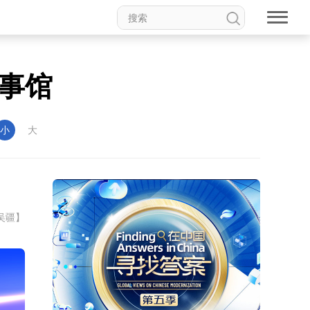
事馆
小
大
吴疆】