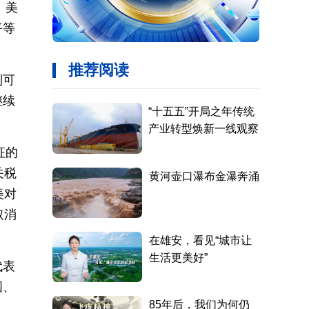
。美
平等
到可
继续
征的
关税
美对
取消
代表
国、