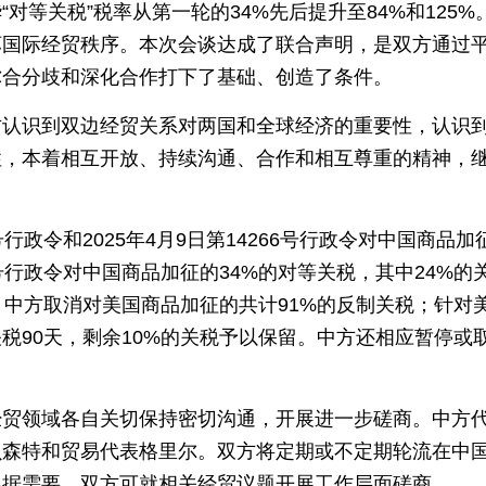
等关税”税率从第一轮的34%先后提升至84%和125%
坏国际经贸秩序。本次会谈达成了联合声明，是双方通过
弥合分歧和深化合作打下了基础、创造了条件。
方认识到双边经贸关系对两国和全球经济的重要性，认识
性，本着相互开放、持续沟通、合作和相互尊重的精神，
9号行政令和2025年4月9日第14266号行政令对中国商品加
57号行政令对中国商品加征的34%的对等关税，其中24%的
，中方取消对美国商品加征的共计91%的反制关税；针对
关税90天，剩余10%的关税予以保留。中方还相应暂停或
经贸领域各自关切保持密切沟通，开展进一步磋商。中方
贝森特和贸易代表格里尔。双方将定期或不定期轮流在中
根据需要，双方可就相关经贸议题开展工作层面磋商。