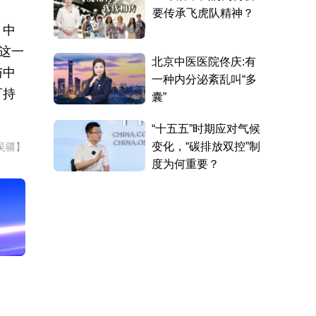
，中
。这一
与中
可持
吴疆】