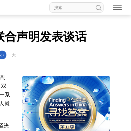
联合声明发表谈话
小
大
院副
。双
一系
人就
坚决