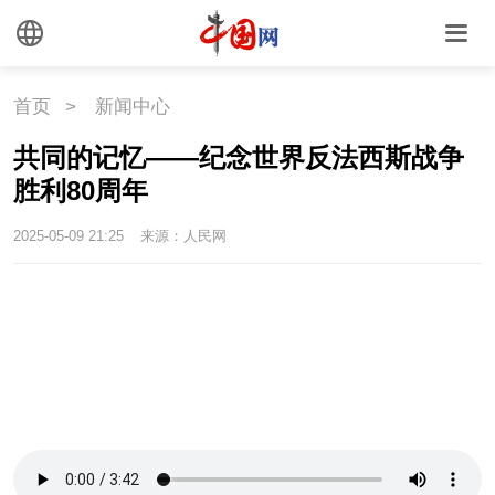
国情
国情
助残
一带一路
首页
>
新闻中心
海洋
草原
湾区
共同的记忆——纪念世界反法西斯战争
胜利80周年
联盟
心理
老年
2025-05-09 21:25
来源：人民网