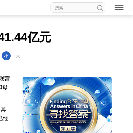
1.44亿元
：
小
大
实现营
归母
+其
已经