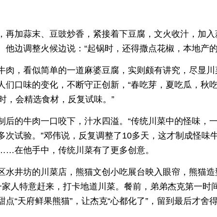
，再加蒜末、豆豉炒香，紧接着下豆腐，文火收汁，加入
他边调整火候边说：“起锅时，还得撒点花椒，本地产的，
牛肉，看似简单的一道麻婆豆腐，实则颇有讲究，尽显川
人们口味的变化，不断守正创新，“春吃芽，夏吃瓜，秋
时，会精选食材，反复试味。”
制后的牛肉一口咬下，汁水四溢。“传统川菜中的怪味，
多次试验。”邓伟说，反复调整了10多天，这才制成怪味
……在他手中，传统川菜有了更多创意。
区水井坊的川菜店，熊猫文创小吃展台映入眼帘，熊猫造
一家人特意赶来，打卡地道川菜。餐前，弟弟杰克第一时
点“天府鲜果熊猫”，让杰克“心都化了”，留到最后才舍