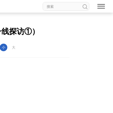
一线探访①）
小
大