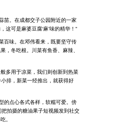
蒜苗。在成都交子公园附近的一家
这可是麻婆豆腐‘麻’味的精华！”
菜百味。在邓伟看来，既要坚守传
吃果，冬吃根。川菜有鱼香、麻辣、
一般多用于凉菜，我们则创新到热菜
牛小排，新菜一经推出，就获得好
型的点心各式各样，软糯可爱。傍
间把拍摄的糖油果子短视频发到社交
得吃。