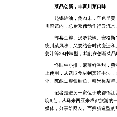
菜品创新，丰富川菜口味
起锅烧油，倒肉末，至色呈黄
川菜馆内，总厨邓伟动作行云流水。
郫县豆瓣、汉源花椒、安格斯
统川菜风味，又要结合时代变迁和
姜汁等24种味型，我们在创新菜品
怪味牛小排，麻辣鲜香甜，煎
上使用，从选取食材到烹饪手法，
评。陈酿豆瓣银鳕鱼、糯米樟茶鸭
记者走进另一家位于成都锦江
晚6点，从马来西亚来成都旅游的
媒体，分享给网友。而熊猫造型的甜