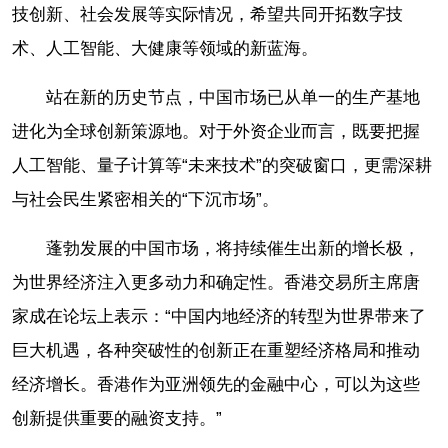
技创新、社会发展等实际情况，希望共同开拓数字技
术、人工智能、大健康等领域的新蓝海。
站在新的历史节点，中国市场已从单一的生产基地
进化为全球创新策源地。对于外资企业而言，既要把握
人工智能、量子计算等“未来技术”的突破窗口，更需深耕
与社会民生紧密相关的“下沉市场”。
蓬勃发展的中国市场，将持续催生出新的增长极，
为世界经济注入更多动力和确定性。香港交易所主席唐
家成在论坛上表示：“中国内地经济的转型为世界带来了
巨大机遇，各种突破性的创新正在重塑经济格局和推动
经济增长。香港作为亚洲领先的金融中心，可以为这些
创新提供重要的融资支持。”