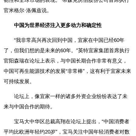
韧性和全球市场的表现。”蒂森克虏伯股份公司首席执行
官米格尔·洛佩兹说。
中国为世界经济注入更多动力和确定性
“我非常高兴再次回到中国，宜家在中国已经60年
了，但我们想的是未来的60年。”英特宜家集团首席执行
官阳森瑞在论坛上表示，与中国长期合作非常有意义，
中国可再生能源技术的发展“非常棒”，这有利于宜家未来
可持续发展。
论坛上，像宜家一样的诸多外资企业纷纷表达了未
来与中国合作的期待。
宝马大中华区总裁高翔在论坛上提出，“中国消费者
平均比欧洲年轻约20岁”，宝马关注中国年轻消费者对数