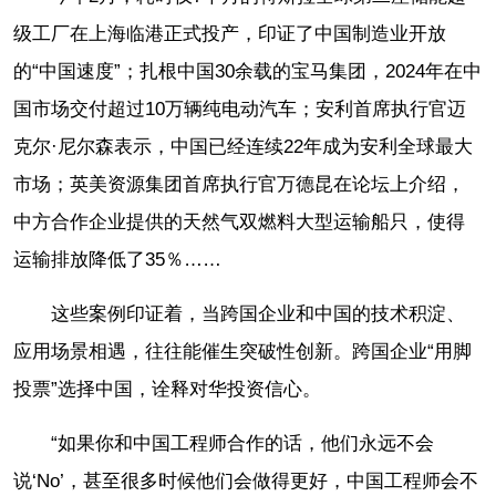
级工厂在上海临港正式投产，印证了中国制造业开放
的“中国速度”；扎根中国30余载的宝马集团，2024年在中
国市场交付超过10万辆纯电动汽车；安利首席执行官迈
克尔·尼尔森表示，中国已经连续22年成为安利全球最大
市场；英美资源集团首席执行官万德昆在论坛上介绍，
中方合作企业提供的天然气双燃料大型运输船只，使得
运输排放降低了35％……
这些案例印证着，当跨国企业和中国的技术积淀、
应用场景相遇，往往能催生突破性创新。跨国企业“用脚
投票”选择中国，诠释对华投资信心。
“如果你和中国工程师合作的话，他们永远不会
说‘No’，甚至很多时候他们会做得更好，中国工程师会不