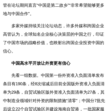
管在论坛期间直言“中国是第二故乡”“非常希望能够更多
地与中国合作”。
多家外媒持续关注论坛动态，许多外媒和跨国企业
高管认为，全球知名企业核心决策层的中国之行，印证
了中国市场的战略价值，也映射出跨国企业投资中国的
信心。
中国高水平开放让外资更有信心
先看一组数据。中国第一份外资准入负面清单发布
条目有190条，经8次缩减后目前全国版外资准入负面清
单为29条，自贸试验区版外资准入负面清单为27条，其
中制造业领域针对外资的限制措施“清零”；中国分7批先
后设立22个自贸试验区并建设海南自贸港，一批国家服