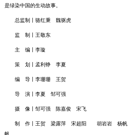
是绿染中国的生动故事。
总监制丨骆红秉 魏驱虎
监 制丨王敬东
主 编丨李璇
策 划丨孟利铮 李夏
编 导丨李珊珊 王贺
导 演丨李夏 邹可强
摄 像丨邹可强 陈嘉俊 宋飞
制 作丨王贺 梁露萍 宋超阳 胡岩岩 杨帆
帆