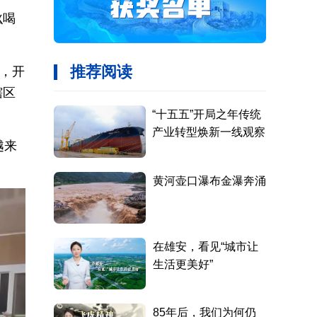
吆喝
场，开
辖区
越来