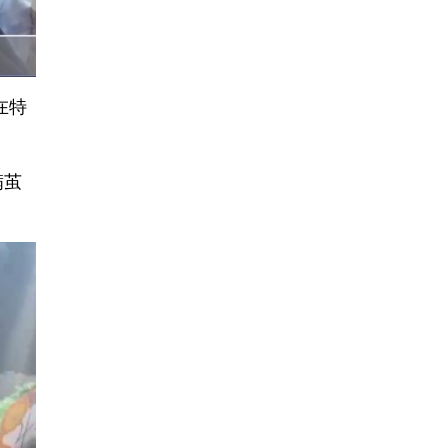
在特
满茧