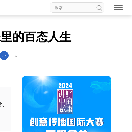
味里的百态人生
小
大
货、