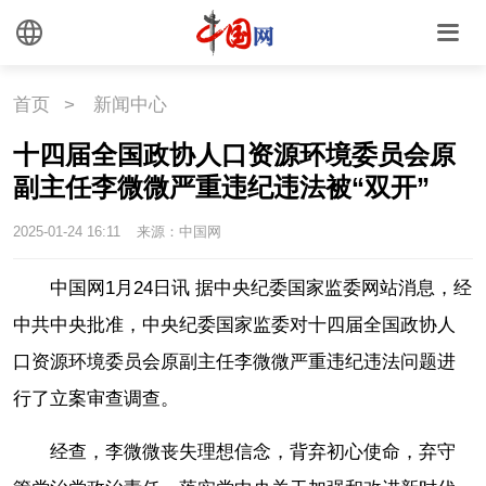
国情
助残
一带一路
海洋
草原
湾区
首页
>
新闻中心
十四届全国政协人口资源环境委员会原
联盟
心理
老年
副主任李微微严重违纪违法被“双开”
2025-01-24 16:11
来源：中国网
中国网1月24日讯 据中央纪委国家监委网站消息，经
中共中央批准，中央纪委国家监委对十四届全国政协人
口资源环境委员会原副主任李微微严重违纪违法问题进
行了立案审查调查。
经查，李微微丧失理想信念，背弃初心使命，弃守